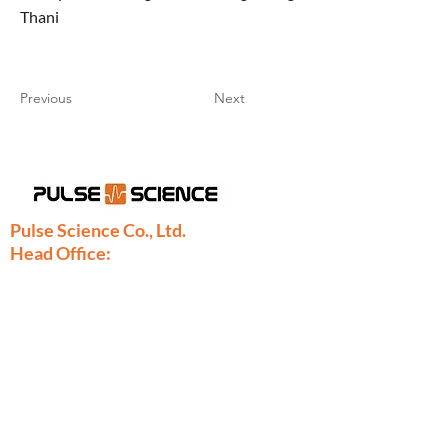
Thani
Previous
Next
Pulse Science Co., Ltd.
Head Office:
28/9 Moo 1 Bangsrimuang, Muang,
Nonthaburi 11000
Thailand
Phone:
+66-2886-7808
+66-2077-7377
+66-86-971-9067
Fax: +66-2886-7809
sales@pulsescience.co.th
sales.thailand@pulsescience.co.th