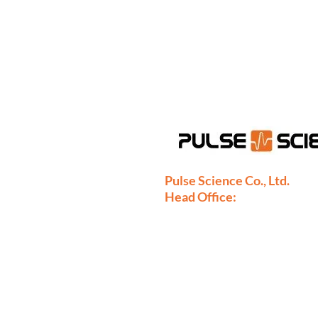
Pulse Science Co., Ltd.
Head Office:
28/9 Moo 1 Bangsrimuang, Mua
Nonthaburi 11000
Thailand
Phone: +66-2886-7808
+66-2077-7377
+66-86-971-9067
Fax: +66-2886-7809