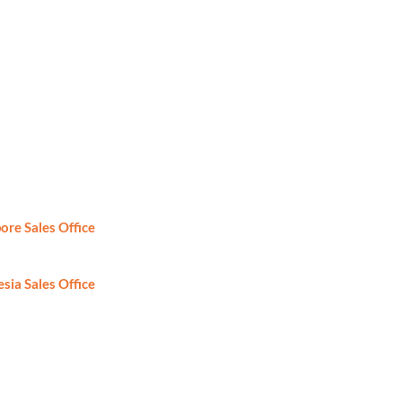
ore Sales Office
: +65-6746-2861
sia Sales Office
: +62-81-8888424