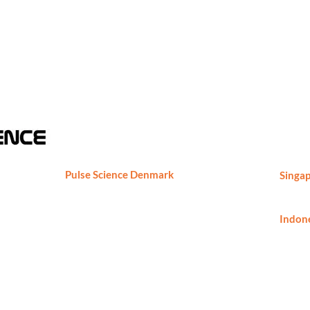
Pulse Science Denmark
Singap
Pulse Science DK ApS
Phone
Marielundvej 46C, 2730 Herlev,
ng,
Denmark
Indone
Phone
Phone: +45-29891724
thomas.borch@pulsesciencedk.dk
https://www.pulsesciencedk.dk